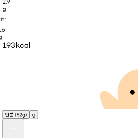
2.9
g
지방
16
g
193
kcal
인분
g
(52g)