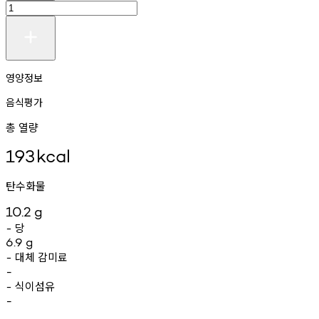
영양정보
음식평가
총 열량
193
kcal
탄수화물
10.2
g
당
-
6.9
g
대체
감미료
-
-
식이섬유
-
-