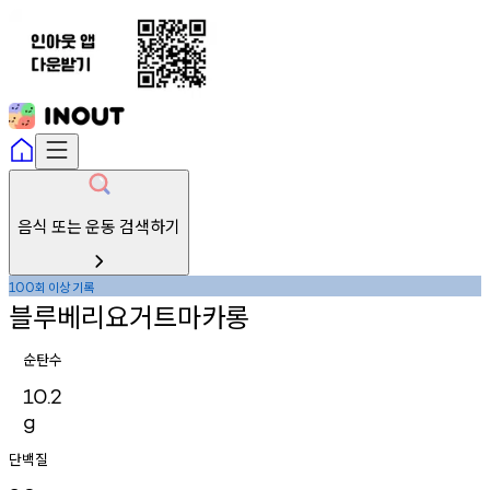
음식 또는 운동 검색하기
회
이상
기록
100
블루베리요거트마카롱
순탄수
10.2
g
단백질