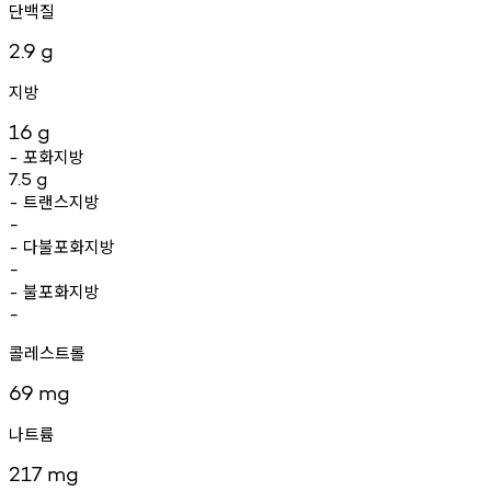
단백질
2.9
g
지방
16
g
포화지방
-
7.5
g
트랜스지방
-
-
다불포화지방
-
-
불포화지방
-
-
콜레스트롤
69
mg
나트륨
217
mg