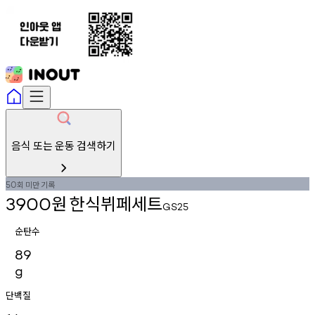
음식 또는 운동 검색하기
회
미만
기록
50
원
한식뷔페세트
3900
GS25
순탄수
89
g
단백질