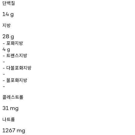
단백질
14
g
지방
28
g
포화지방
-
4
g
트랜스지방
-
-
다불포화지방
-
-
불포화지방
-
-
콜레스트롤
31
mg
나트륨
1267
mg