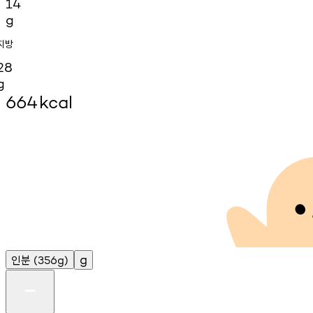
14
g
지방
28
g
664
kcal
인분
g
(356g)