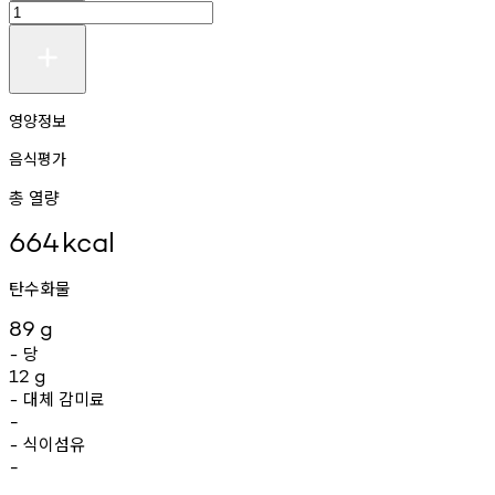
영양정보
음식평가
총 열량
664
kcal
탄수화물
89
g
당
-
12
g
대체
감미료
-
-
식이섬유
-
-