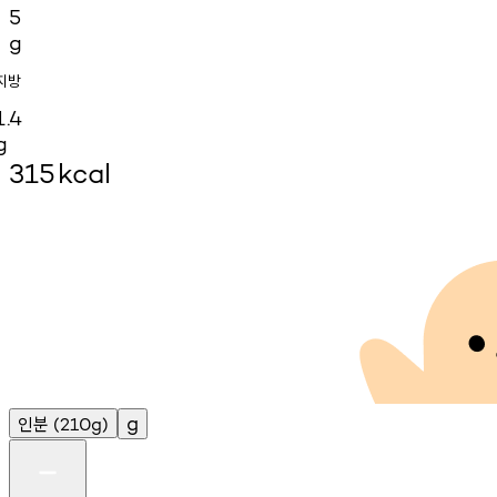
5
g
지방
1.4
g
315
kcal
인분
g
(210g)