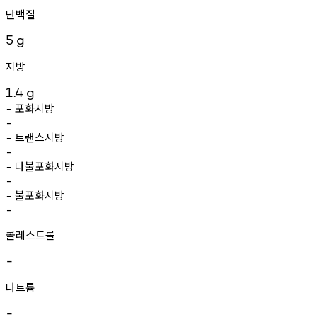
단백질
5
g
지방
1.4
g
포화지방
-
-
트랜스지방
-
-
다불포화지방
-
-
불포화지방
-
-
콜레스트롤
-
나트륨
-