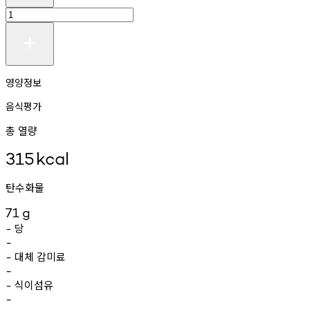
영양정보
음식평가
총 열량
315
kcal
탄수화물
71
g
당
-
-
대체
감미료
-
-
식이섬유
-
-