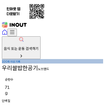
음식 또는 운동 검색하기
회
이상
기록
100
우리쌀밥한공기
노브랜드
순탄수
71
g
단백질