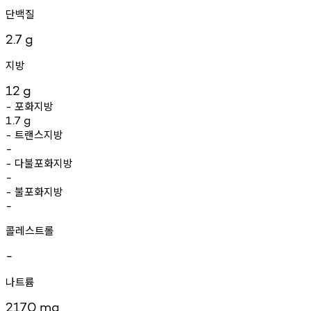
단백질
2.7
g
지방
12
g
포화지방
-
1.7
g
트랜스지방
-
-
다불포화지방
-
-
불포화지방
-
-
콜레스트롤
-
나트륨
2170
mg