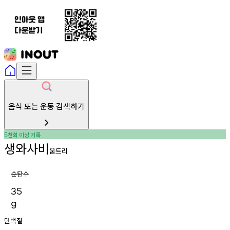
음식 또는 운동 검색하기
천회
이상
기록
5
생와사비
움트리
순탄수
35
g
단백질