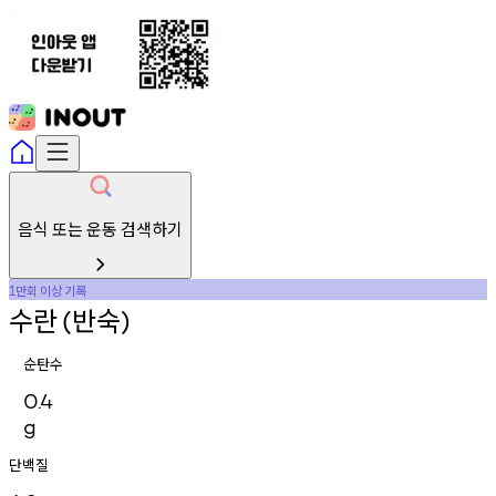
음식 또는 운동 검색하기
만회
이상
기록
1
수란
반숙
(
)
순탄수
0.4
g
단백질