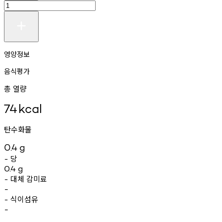
영양정보
음식평가
총 열량
74
kcal
탄수화물
0.4
g
당
-
0.4
g
대체
감미료
-
-
식이섬유
-
-