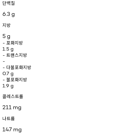
단백질
6.3
g
지방
5
g
포화지방
-
1.5
g
트랜스지방
-
-
다불포화지방
-
0.7
g
불포화지방
-
1.9
g
콜레스트롤
211
mg
나트륨
147
mg