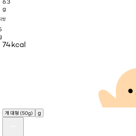
6.3
g
지방
5
g
74
kcal
개
대형
g
(50g)