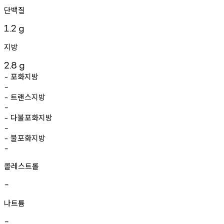
단백질
1.2
g
지방
2.8
g
포화지방
-
-
트랜스지방
-
-
다불포화지방
-
-
불포화지방
-
-
콜레스트롤
-
나트륨
-