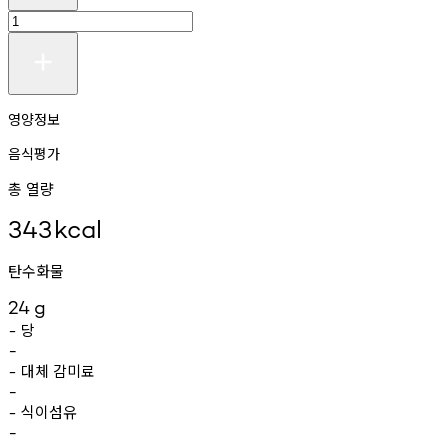
영양정보
음식평가
총 열량
343
kcal
탄수화물
24
g
당
-
-
대체
감미료
-
-
식이섬유
-
-