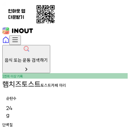
음식 또는 운동 검색하기
천회
이상
기록
1
햄치즈토스트
토스트카페 마리
순탄수
24
g
단백질