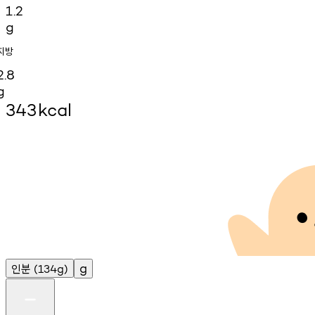
1.2
g
지방
2.8
g
343
kcal
인분
g
(134g)