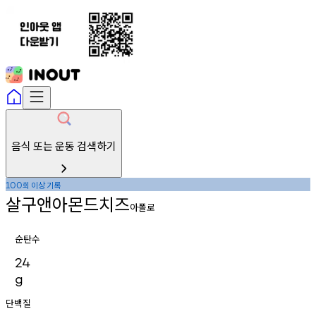
음식 또는 운동 검색하기
회
이상
기록
100
살구앤아몬드치즈
아폴로
순탄수
24
g
단백질