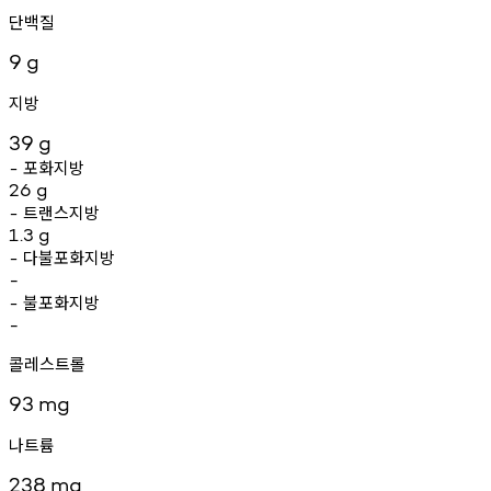
단백질
9
g
지방
39
g
포화지방
-
26
g
트랜스지방
-
1.3
g
다불포화지방
-
-
불포화지방
-
-
콜레스트롤
93
mg
나트륨
238
mg