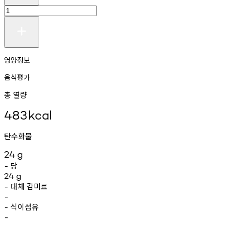
영양정보
음식평가
총 열량
483
kcal
탄수화물
24
g
당
-
24
g
대체
감미료
-
-
식이섬유
-
-