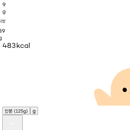
9
g
지방
39
g
483
kcal
인분
g
(125g)