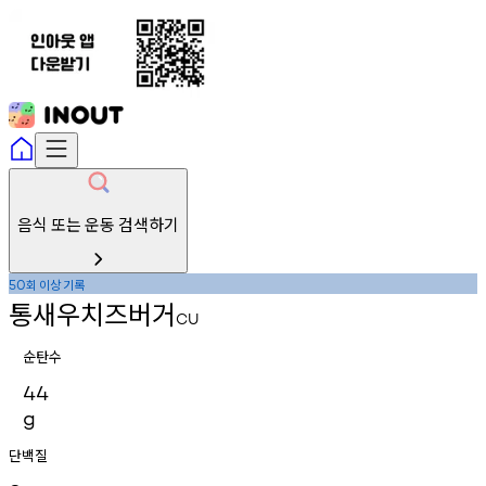
음식 또는 운동 검색하기
회
이상
기록
50
통새우치즈버거
CU
순탄수
44
g
단백질