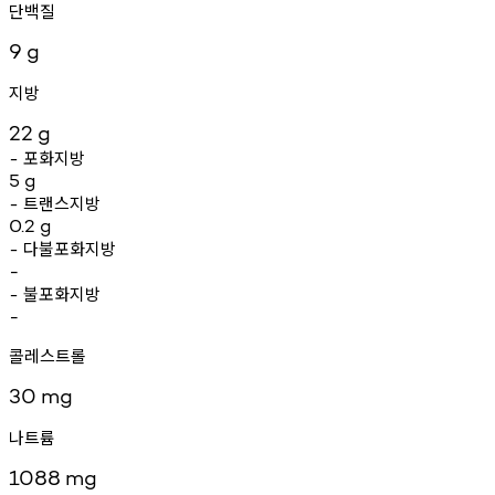
단백질
9
g
지방
22
g
포화지방
-
5
g
트랜스지방
-
0.2
g
다불포화지방
-
-
불포화지방
-
-
콜레스트롤
30
mg
나트륨
1088
mg