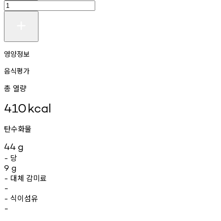
영양정보
음식평가
총 열량
410
kcal
탄수화물
44
g
당
-
9
g
대체
감미료
-
-
식이섬유
-
-