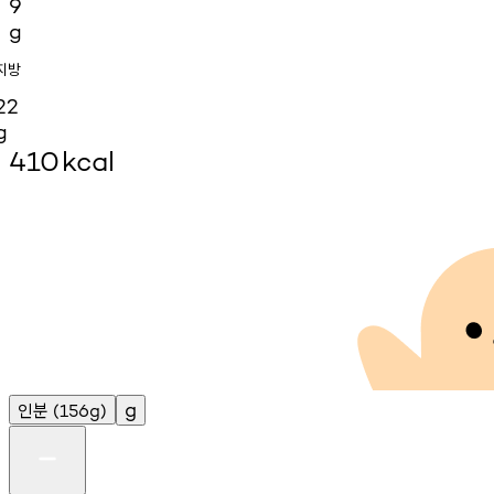
9
g
지방
22
g
410
kcal
인분
g
(156g)