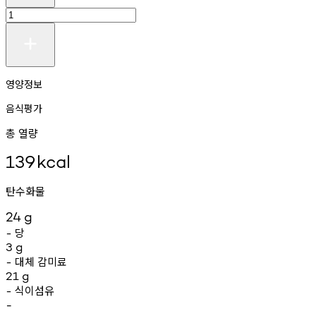
영양정보
음식평가
총 열량
139
kcal
탄수화물
24
g
당
-
3
g
대체
감미료
-
21
g
식이섬유
-
-