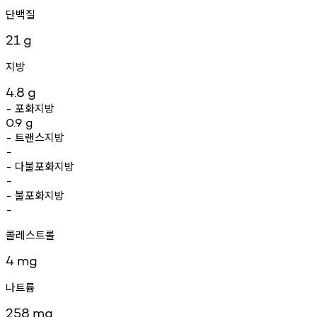
단백질
21
g
지방
4.8
g
포화지방
-
0.9
g
트랜스지방
-
-
다불포화지방
-
-
불포화지방
-
-
콜레스트롤
4
mg
나트륨
258
mg