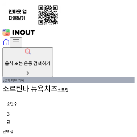
음식 또는 운동 검색하기
회
미만
기록
50
소르틴바
뉴욕치즈
소르틴
순탄수
3
g
단백질