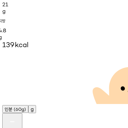
21
g
지방
4.8
g
139
kcal
인분
g
(60g)