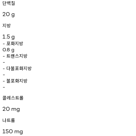
단백질
20
g
지방
1.5
g
포화지방
-
0.8
g
트랜스지방
-
-
다불포화지방
-
-
불포화지방
-
-
콜레스트롤
20
mg
나트륨
150
mg