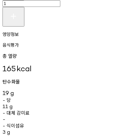
영양정보
음식평가
총 열량
165
kcal
탄수화물
19
g
당
-
11
g
대체
감미료
-
-
식이섬유
-
3
g