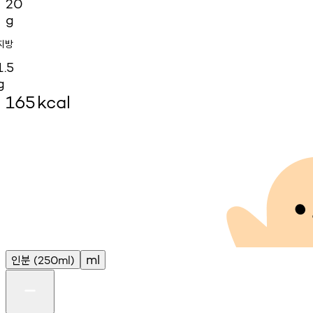
20
g
지방
1.5
g
165
kcal
인분
ml
(250ml)