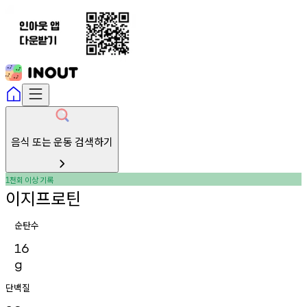
음식 또는 운동 검색하기
천회
이상
기록
1
이지프로틴
순탄수
16
g
단백질