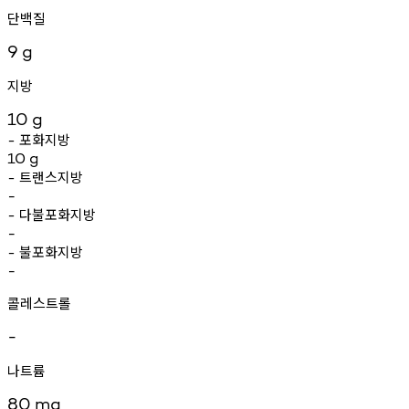
단백질
9
g
지방
10
g
포화지방
-
10
g
트랜스지방
-
-
다불포화지방
-
-
불포화지방
-
-
콜레스트롤
-
나트륨
80
mg