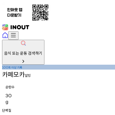
음식 또는 운동 검색하기
회
이상
기록
100
카페모카
설빙
순탄수
30
g
단백질