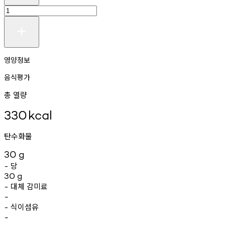
영양정보
음식평가
총 열량
330
kcal
탄수화물
30
g
당
-
30
g
대체
감미료
-
-
식이섬유
-
-