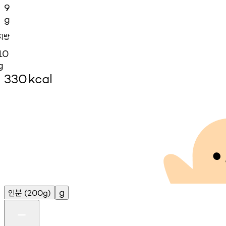
9
g
지방
10
g
330
kcal
인분
g
(200g)