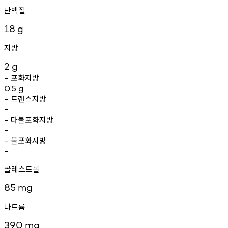
단백질
18
g
지방
2
g
포화지방
-
0.5
g
트랜스지방
-
-
다불포화지방
-
-
불포화지방
-
-
콜레스트롤
85
mg
나트륨
390
mg