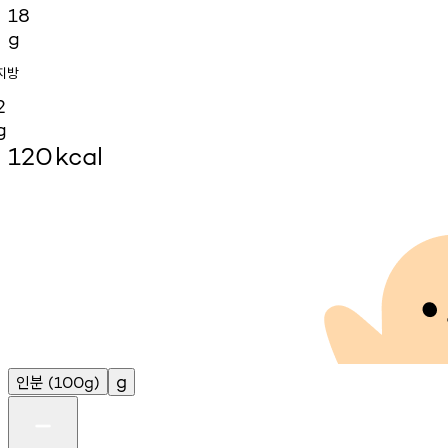
18
g
지방
2
g
120
kcal
인분
g
(100g)