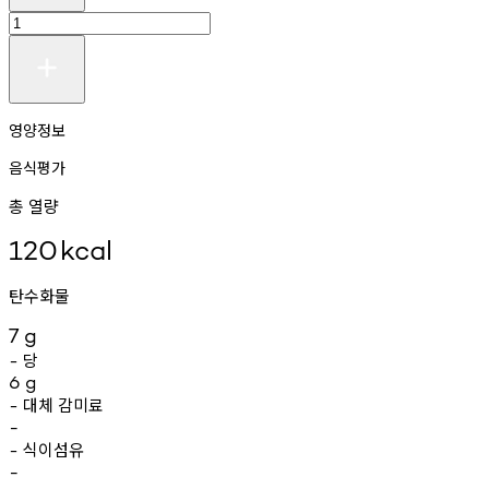
영양정보
음식평가
총 열량
120
kcal
탄수화물
7
g
당
-
6
g
대체
감미료
-
-
식이섬유
-
-