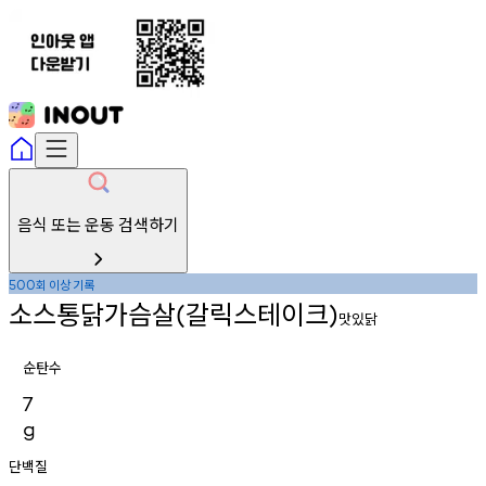
음식 또는 운동 검색하기
회
이상
기록
500
소스통닭가슴살
갈릭스테이크
(
)
맛있닭
순탄수
7
g
단백질