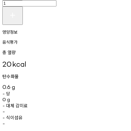
영양정보
음식평가
총 열량
20
kcal
탄수화물
0.6
g
당
-
0
g
대체
감미료
-
-
식이섬유
-
-