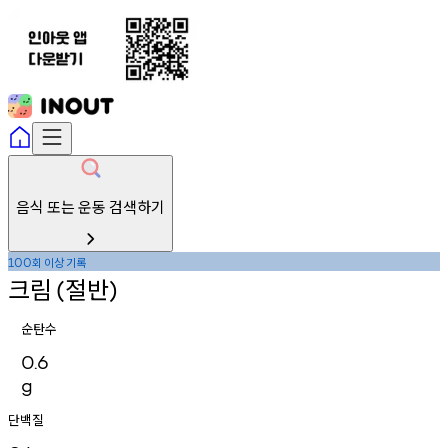
음식 또는 운동 검색하기
회
이상
기록
100
크림
절반
(
)
순탄수
0.6
g
단백질