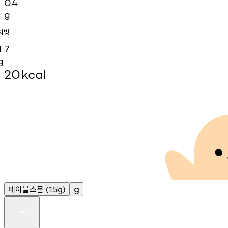
0.4
g
지방
1.7
g
20
kcal
테이블스푼
g
(15g)