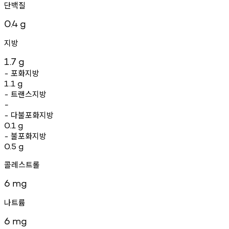
단백질
0.4
g
지방
1.7
g
포화지방
-
1.1
g
트랜스지방
-
-
다불포화지방
-
0.1
g
불포화지방
-
0.5
g
콜레스트롤
6
mg
나트륨
6
mg