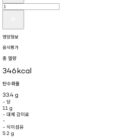
영양정보
음식평가
총 열량
346
kcal
탄수화물
33.4
g
당
-
11
g
대체
감미료
-
-
식이섬유
-
5.2
g