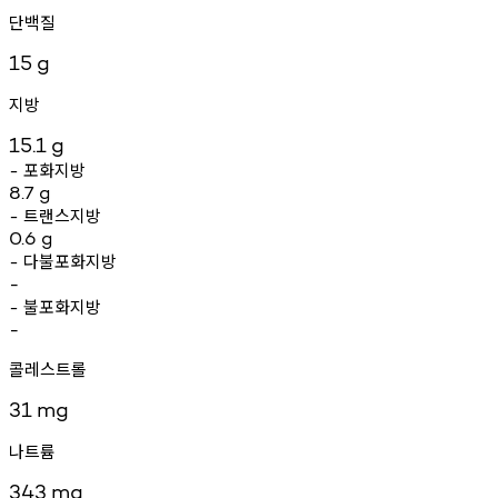
단백질
15
g
지방
15.1
g
포화지방
-
8.7
g
트랜스지방
-
0.6
g
다불포화지방
-
-
불포화지방
-
-
콜레스트롤
31
mg
나트륨
343
mg