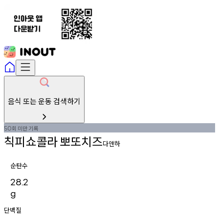
음식 또는 운동 검색하기
회
미만
기록
50
칙피쇼콜라
뽀또치즈
다앤하
순탄수
28.2
g
단백질