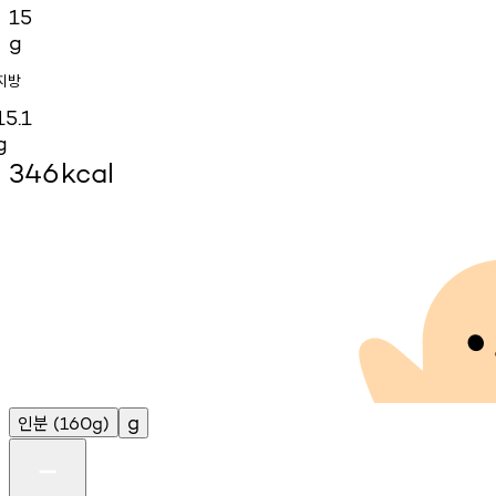
15
g
지방
15.1
g
346
kcal
인분
g
(160g)