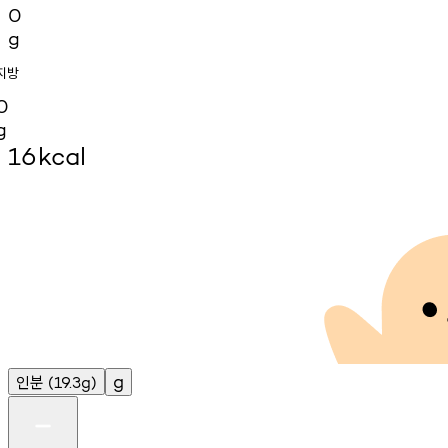
0
g
지방
0
g
16
kcal
인분
g
(19.3g)