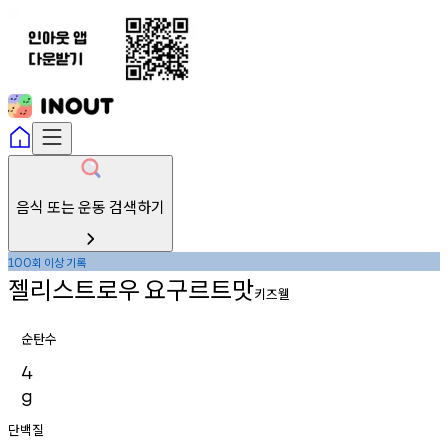
음식 또는 운동 검색하기
회
이상
기록
100
젤리스트로우
요구르트맛
키즈웰
순탄수
4
g
단백질