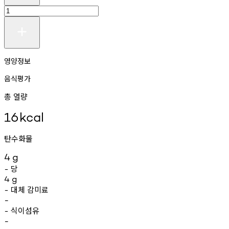
영양정보
음식평가
총 열량
16
kcal
탄수화물
4
g
당
-
4
g
대체
감미료
-
-
식이섬유
-
-