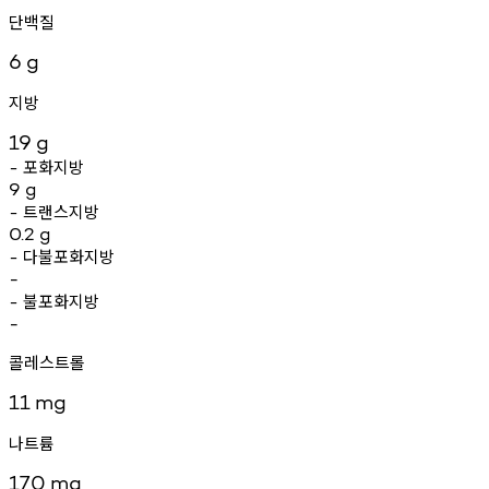
단백질
6
g
지방
19
g
포화지방
-
9
g
트랜스지방
-
0.2
g
다불포화지방
-
-
불포화지방
-
-
콜레스트롤
11
mg
나트륨
170
mg