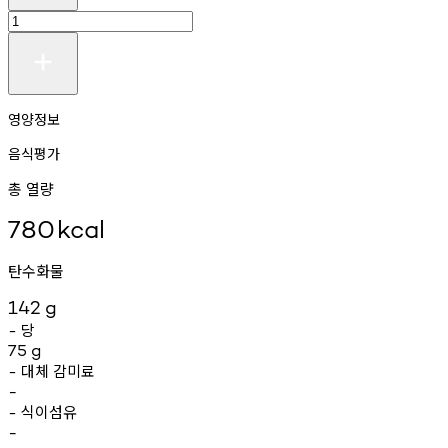
영양정보
음식평가
총 열량
780
kcal
탄수화물
142
g
당
-
75
g
대체
감미료
-
-
식이섬유
-
-