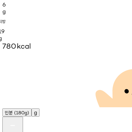
6
g
지방
19
g
780
kcal
인분
g
(180g)