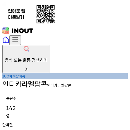
음식 또는 운동 검색하기
회
이상
기록
100
인디카라멜팝콘
인디카라멜팝콘
순탄수
142
g
단백질