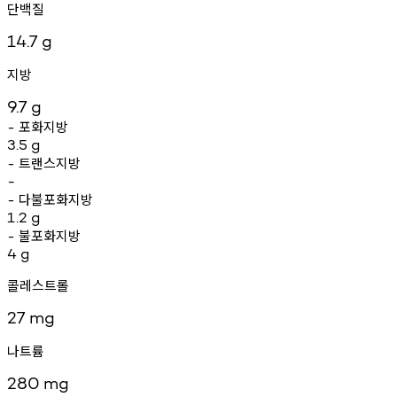
단백질
14.7
g
지방
9.7
g
포화지방
-
3.5
g
트랜스지방
-
-
다불포화지방
-
1.2
g
불포화지방
-
4
g
콜레스트롤
27
mg
나트륨
280
mg