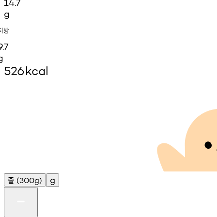
14.7
g
지방
9.7
g
526
kcal
줄
g
(300g)