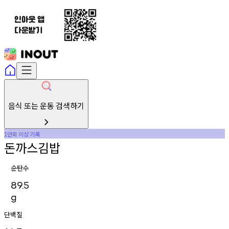
음식 또는 운동 검색하기
만회
이상
기록
1
돈까스김밥
순탄수
89.5
g
단백질