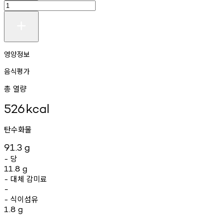
영양정보
음식평가
총 열량
526
kcal
탄수화물
91.3
g
당
-
11.8
g
대체
감미료
-
-
식이섬유
-
1.8
g