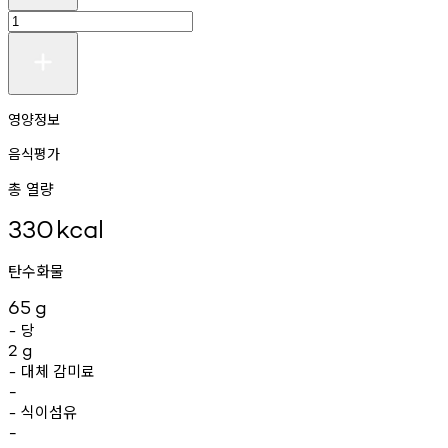
영양정보
음식평가
총 열량
330
kcal
탄수화물
65
g
당
-
2
g
대체
감미료
-
-
식이섬유
-
-