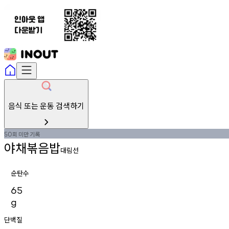
음식 또는 운동 검색하기
회
미만
기록
50
야채볶음밥
대림선
순탄수
65
g
단백질