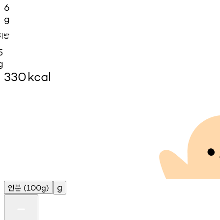
6
g
지방
5
g
330
kcal
인분
g
(100g)