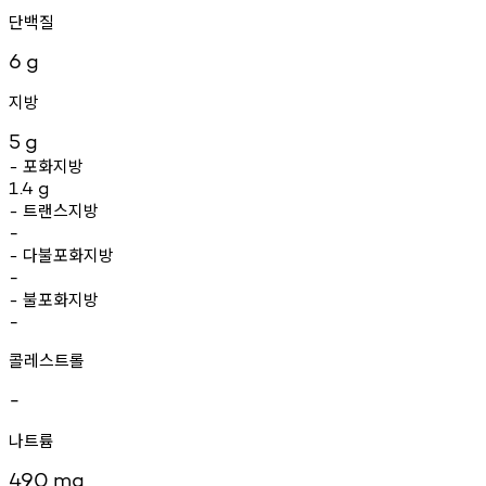
단백질
6
g
지방
5
g
포화지방
-
1.4
g
트랜스지방
-
-
다불포화지방
-
-
불포화지방
-
-
콜레스트롤
-
나트륨
490
mg