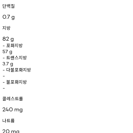
단백질
0.7
g
지방
82
g
포화지방
-
57
g
트랜스지방
-
3.7
g
다불포화지방
-
-
불포화지방
-
-
콜레스트롤
240
mg
나트륨
20
mg