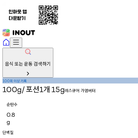
음식 또는 운동 검색하기
회
이상
기록
100
포션
개
100g/
1
15g
레스큐어 가염버터
순탄수
0.8
g
단백질