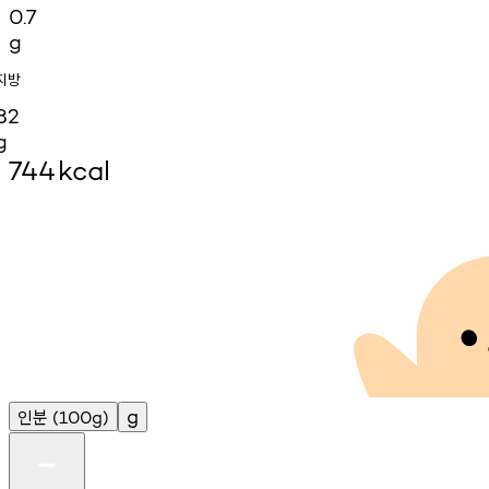
0.7
g
지방
82
g
744
kcal
인분
g
(100g)