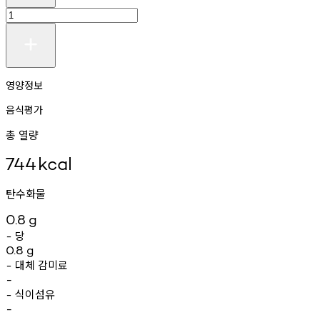
영양정보
음식평가
총 열량
744
kcal
탄수화물
0.8
g
당
-
0.8
g
대체
감미료
-
-
식이섬유
-
-