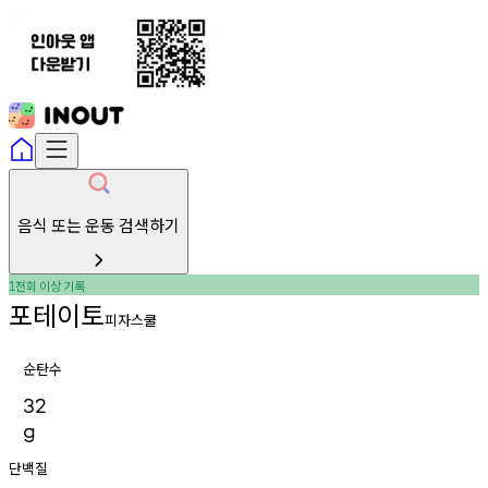
음식 또는 운동 검색하기
천회
이상
기록
1
포테이토
피자스쿨
순탄수
32
g
단백질