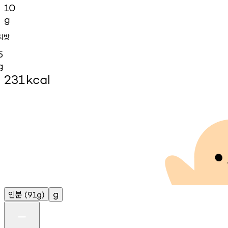
10
g
지방
5
g
231
kcal
인분
g
(91g)