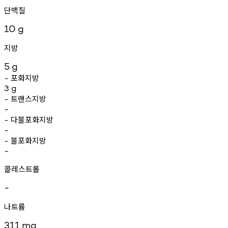
단백질
10
g
지방
5
g
포화지방
-
3
g
트랜스지방
-
-
다불포화지방
-
-
불포화지방
-
-
콜레스트롤
-
나트륨
311
mg