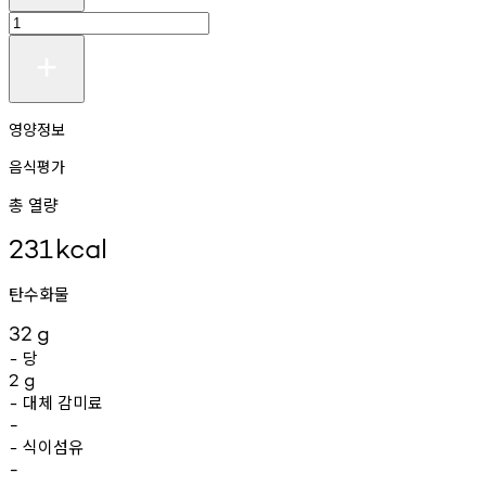
영양정보
음식평가
총 열량
231
kcal
탄수화물
32
g
당
-
2
g
대체
감미료
-
-
식이섬유
-
-