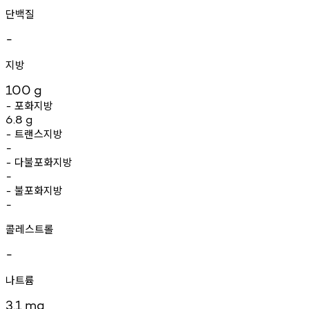
단백질
-
지방
100
g
포화지방
-
6.8
g
트랜스지방
-
-
다불포화지방
-
-
불포화지방
-
-
콜레스트롤
-
나트륨
3.1
mg