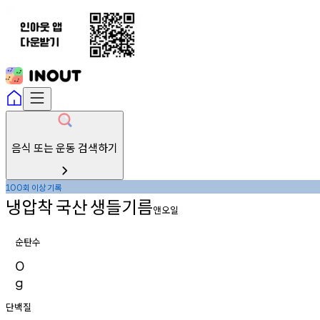
음식 또는 운동 검색하기
회
이상
기록
100
냉압착
국산
생들기름
앤오일
순탄수
0
g
단백질