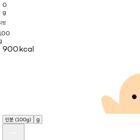
0
g
지방
100
g
900
kcal
인분
g
(100g)