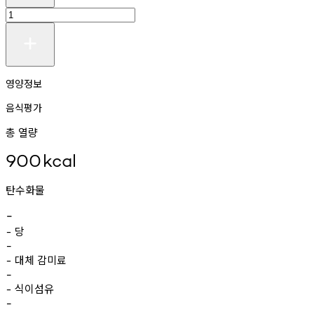
영양정보
음식평가
총 열량
900
kcal
탄수화물
-
당
-
-
대체
감미료
-
-
식이섬유
-
-