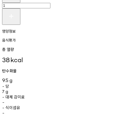
영양정보
음식평가
총 열량
38
kcal
탄수화물
9.5
g
당
-
7
g
대체
감미료
-
-
식이섬유
-
-