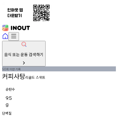
음식 또는 운동 검색하기
회
미만
기록
50
커피사탕
리골드 스위트
순탄수
9.5
g
단백질