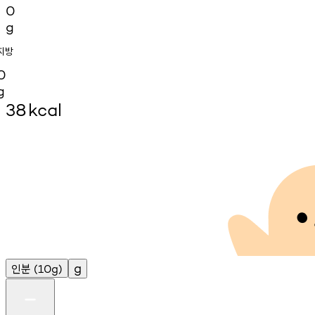
0
g
지방
0
g
38
kcal
인분
g
(10g)