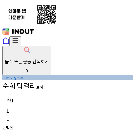
음식 또는 운동 검색하기
회
이상
기록
50
순희
막걸리
보해
순탄수
1
g
단백질