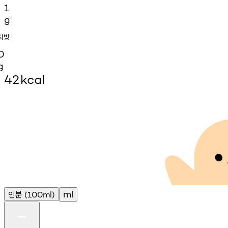
1
g
지방
0
g
42
kcal
인분
ml
(100ml)