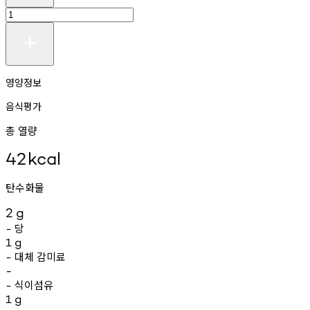
영양정보
음식평가
총 열량
42
kcal
탄수화물
2
g
당
-
1
g
대체
감미료
-
-
식이섬유
-
1
g