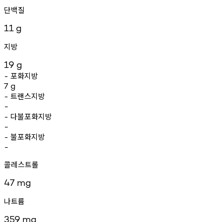
단백질
11
g
지방
19
g
포화지방
-
7
g
트랜스지방
-
-
다불포화지방
-
-
불포화지방
-
-
콜레스트롤
47
mg
나트륨
359
mg