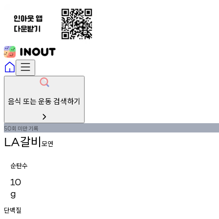
음식 또는 운동 검색하기
회
미만
기록
50
갈비
LA
모연
순탄수
10
g
단백질