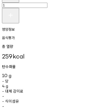
영양정보
음식평가
총 열량
259
kcal
탄수화물
10
g
당
-
4
g
대체
감미료
-
-
식이섬유
-
-