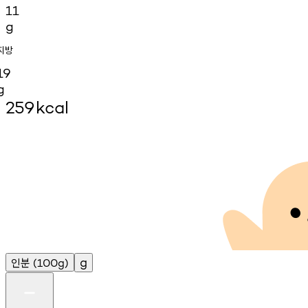
11
g
지방
19
g
259
kcal
인분
g
(100g)