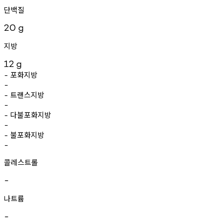
단백질
20
g
지방
12
g
포화지방
-
-
트랜스지방
-
-
다불포화지방
-
-
불포화지방
-
-
콜레스트롤
-
나트륨
-