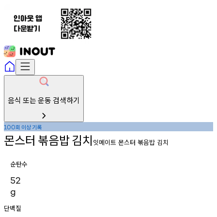
음식 또는 운동 검색하기
회
이상
기록
100
몬스터
볶음밥
김치
잇메이트 몬스터 볶음밥 김치
순탄수
52
g
단백질