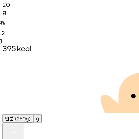
20
g
지방
12
g
395
kcal
인분
g
(250g)