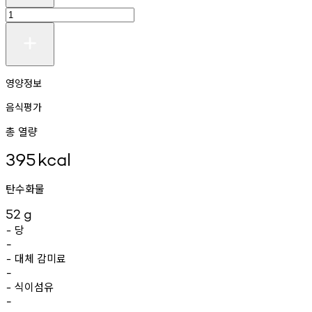
영양정보
음식평가
총 열량
395
kcal
탄수화물
52
g
당
-
-
대체
감미료
-
-
식이섬유
-
-