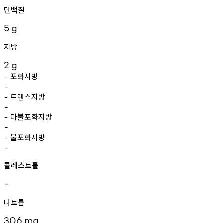
단백질
5
g
지방
2
g
포화지방
-
-
트랜스지방
-
-
다불포화지방
-
-
불포화지방
-
-
콜레스트롤
-
나트륨
306
mg