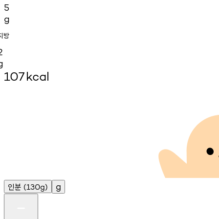
5
g
지방
2
g
107
kcal
인분
g
(130g)