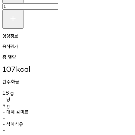
영양정보
음식평가
총 열량
107
kcal
탄수화물
18
g
당
-
5
g
대체
감미료
-
-
식이섬유
-
-