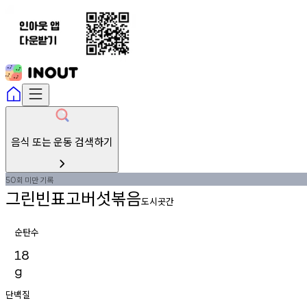
음식 또는 운동 검색하기
회
미만
기록
50
그린빈표고버섯볶음
도시곳간
순탄수
18
g
단백질