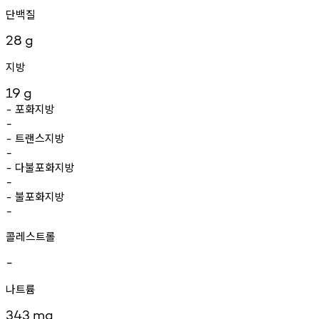
단백질
28
g
지방
19
g
포화지방
-
-
트랜스지방
-
-
다불포화지방
-
-
불포화지방
-
-
콜레스트롤
-
나트륨
343
mg