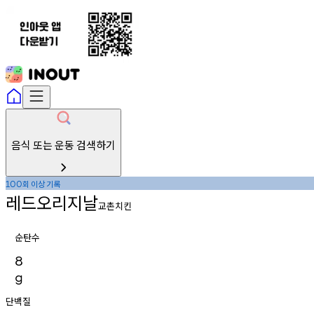
음식 또는 운동 검색하기
회
이상
기록
100
레드오리지날
교촌치킨
순탄수
8
g
단백질