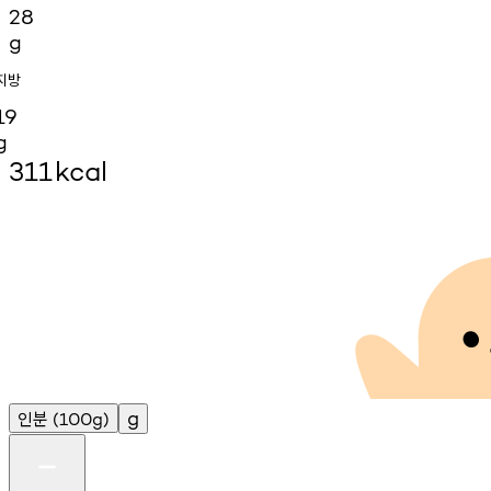
28
g
지방
19
g
311
kcal
인분
g
(100g)