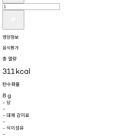
영양정보
음식평가
총 열량
311
kcal
탄수화물
8
g
당
-
-
대체
감미료
-
-
식이섬유
-
-