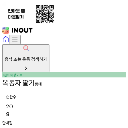
음식 또는 운동 검색하기
천회
이상
기록
1
옥동자
딸기
롯데
순탄수
20
g
단백질