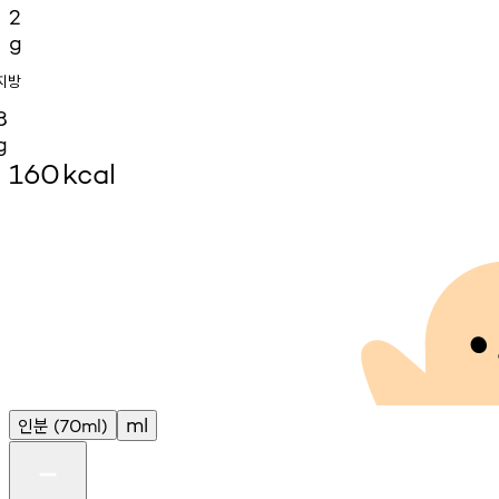
2
g
지방
8
g
160
kcal
인분
ml
(70ml)