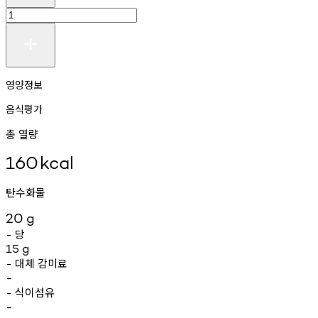
영양정보
음식평가
총 열량
160
kcal
탄수화물
20
g
당
-
15
g
대체
감미료
-
-
식이섬유
-
-