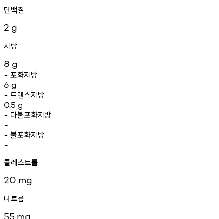
단백질
2
g
지방
8
g
포화지방
-
6
g
트랜스지방
-
0.5
g
다불포화지방
-
-
불포화지방
-
-
콜레스트롤
20
mg
나트륨
55
mg