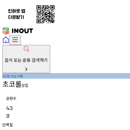
음식 또는 운동 검색하기
회
이상
기록
50
초코롤
삼립
순탄수
43
g
단백질