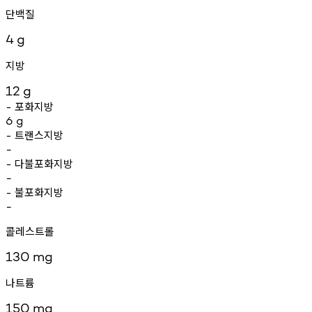
단백질
4
g
지방
12
g
포화지방
-
6
g
트랜스지방
-
-
다불포화지방
-
-
불포화지방
-
-
콜레스트롤
130
mg
나트륨
150
mg