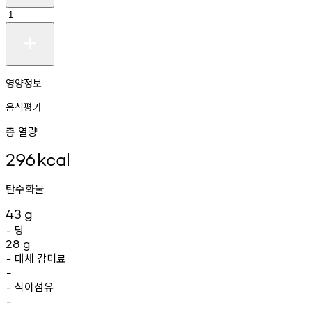
영양정보
음식평가
총 열량
296
kcal
탄수화물
43
g
당
-
28
g
대체
감미료
-
-
식이섬유
-
-