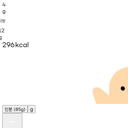
4
g
지방
12
g
296
kcal
인분
g
(85g)