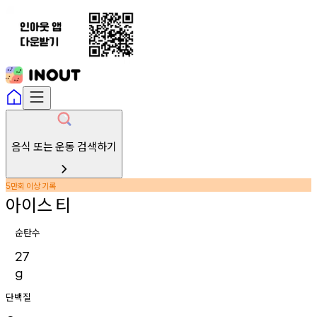
음식 또는 운동 검색하기
만회
이상
기록
5
아이스
티
순탄수
27
g
단백질