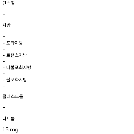
단백질
-
지방
-
포화지방
-
-
트랜스지방
-
-
다불포화지방
-
-
불포화지방
-
-
콜레스트롤
-
나트륨
15
mg