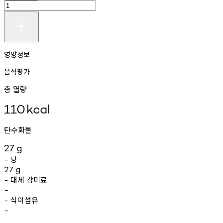
영양정보
음식평가
총 열량
110
kcal
탄수화물
27
g
당
-
27
g
대체
감미료
-
-
식이섬유
-
-