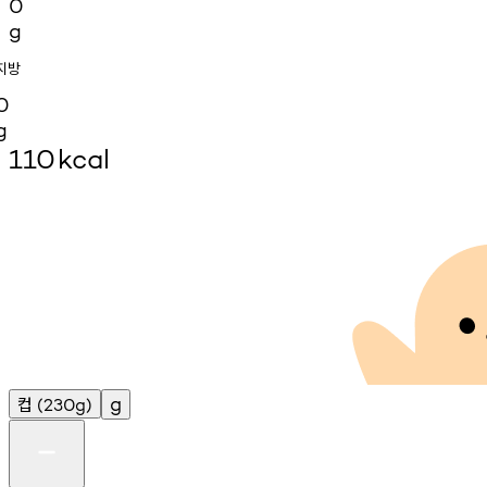
0
g
지방
0
g
110
kcal
컵
g
(230g)