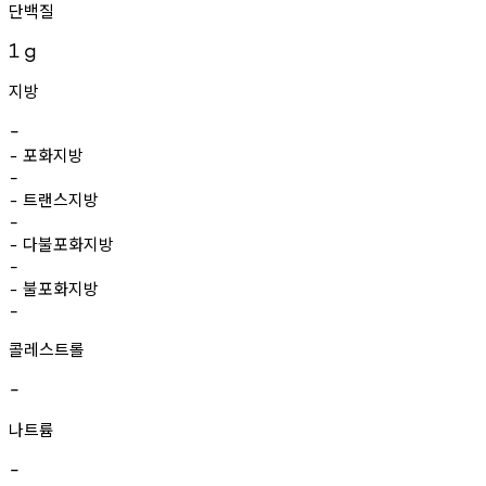
단백질
1
g
지방
-
포화지방
-
-
트랜스지방
-
-
다불포화지방
-
-
불포화지방
-
-
콜레스트롤
-
나트륨
-