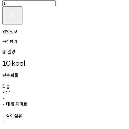
영양정보
음식평가
총 열량
10
kcal
탄수화물
1
g
당
-
-
대체
감미료
-
-
식이섬유
-
-