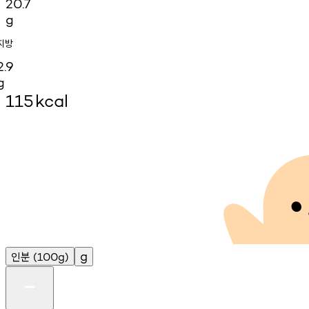
20.7
g
지방
2.9
g
115
kcal
인분
g
(100g)