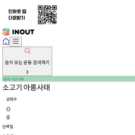
음식 또는 운동 검색하기
천회
이상
기록
1
소고기
아롱사태
순탄수
0
g
단백질