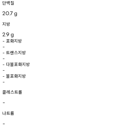
단백질
20.7
g
지방
2.9
g
포화지방
-
-
트랜스지방
-
-
다불포화지방
-
-
불포화지방
-
-
콜레스트롤
-
나트륨
-