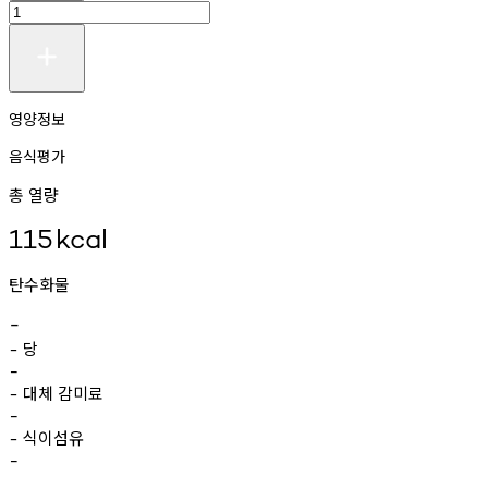
영양정보
음식평가
총 열량
115
kcal
탄수화물
-
당
-
-
대체
감미료
-
-
식이섬유
-
-