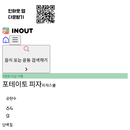
음식 또는 운동 검색하기
천회
이상
기록
5
포테이토
피자
피자스쿨
순탄수
64
g
단백질