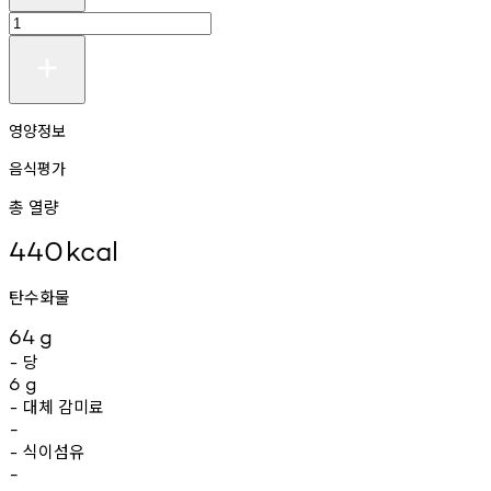
영양정보
음식평가
총 열량
440
kcal
탄수화물
64
g
당
-
6
g
대체
감미료
-
-
식이섬유
-
-