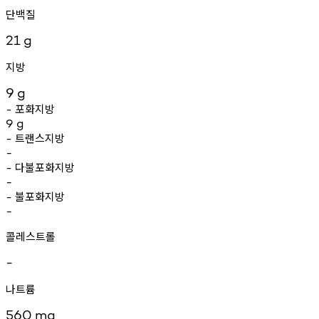
단백질
21
g
지방
9
g
포화지방
-
9
g
트랜스지방
-
-
다불포화지방
-
-
불포화지방
-
-
콜레스트롤
-
나트륨
560
mg