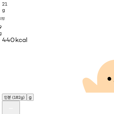
21
g
지방
9
g
440
kcal
인분
g
(182g)