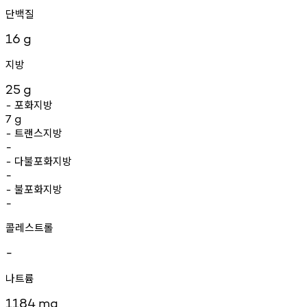
단백질
16
g
지방
25
g
포화지방
-
7
g
트랜스지방
-
-
다불포화지방
-
-
불포화지방
-
-
콜레스트롤
-
나트륨
1184
mg