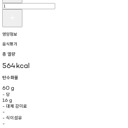
영양정보
음식평가
총 열량
564
kcal
탄수화물
60
g
당
-
16
g
대체
감미료
-
-
식이섬유
-
-