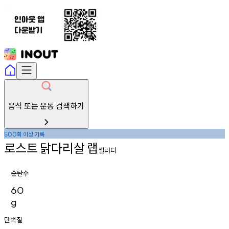
음식 또는 운동 검색하기
회
이상
기록
500
로스트
닭다리살
랩
샐러디
순탄수
60
g
단백질