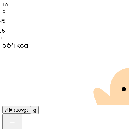
16
g
지방
25
g
564
kcal
인분
g
(289g)