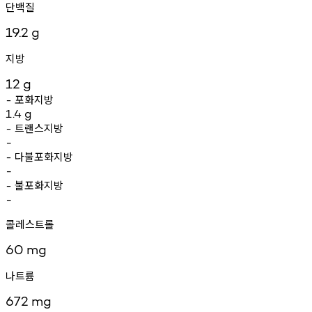
단백질
19.2
g
지방
12
g
포화지방
-
1.4
g
트랜스지방
-
-
다불포화지방
-
-
불포화지방
-
-
콜레스트롤
60
mg
나트륨
672
mg