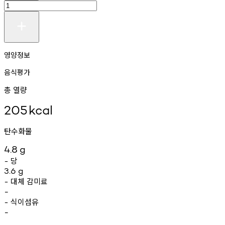
영양정보
음식평가
총 열량
205
kcal
탄수화물
4.8
g
당
-
3.6
g
대체
감미료
-
-
식이섬유
-
-