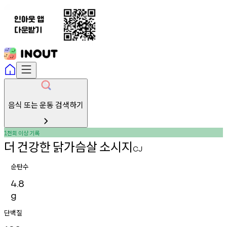
음식 또는 운동 검색하기
천회
이상
기록
1
더
건강한
닭가슴살
소시지
CJ
순탄수
4.8
g
단백질