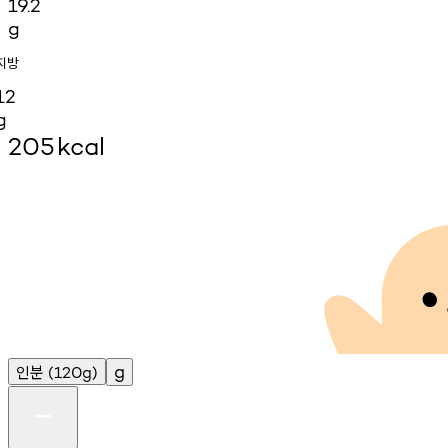
19.2
g
지방
12
g
205
kcal
인분
g
(120g)