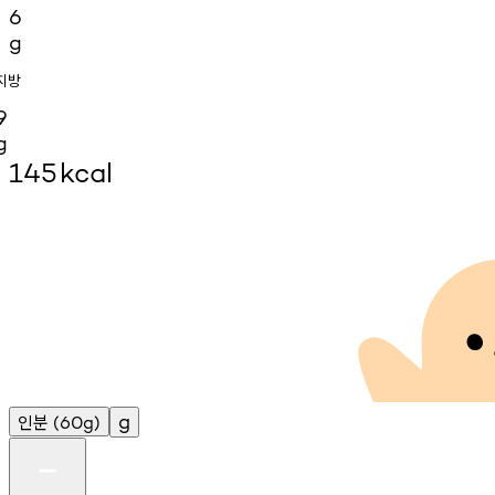
6
g
지방
9
g
145
kcal
인분
g
(60g)