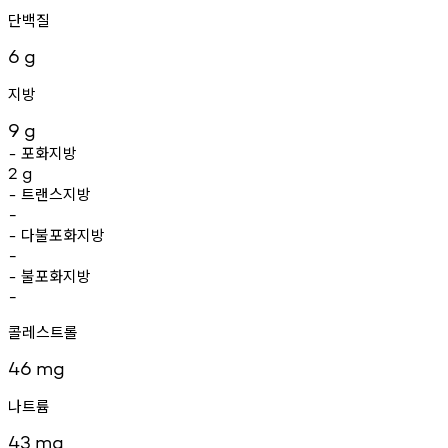
단백질
6
g
지방
9
g
포화지방
-
2
g
트랜스지방
-
-
다불포화지방
-
-
불포화지방
-
-
콜레스트롤
46
mg
나트륨
43
mg