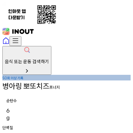
음식 또는 운동 검색하기
회
이상
기록
50
병아링
뽀또치즈
프너지
순탄수
6
g
단백질