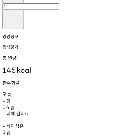
영양정보
음식평가
총 열량
145
kcal
탄수화물
9
g
당
-
1.4
g
대체
감미료
-
-
식이섬유
-
3
g