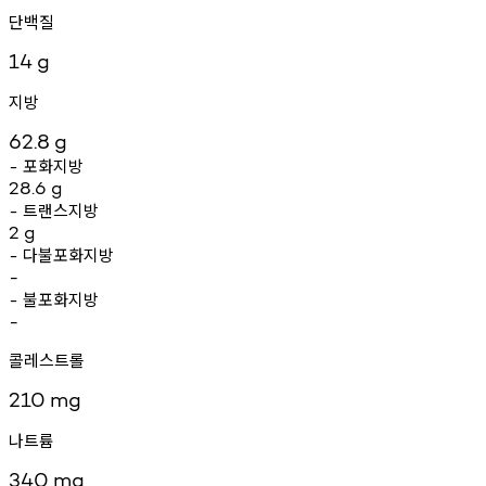
단백질
14
g
지방
62.8
g
포화지방
-
28.6
g
트랜스지방
-
2
g
다불포화지방
-
-
불포화지방
-
-
콜레스트롤
210
mg
나트륨
340
mg