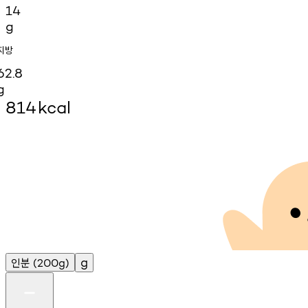
14
g
지방
62.8
g
814
kcal
인분
g
(200g)