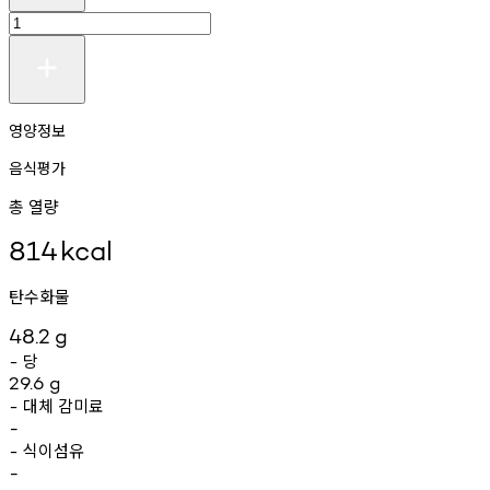
영양정보
음식평가
총 열량
814
kcal
탄수화물
48.2
g
당
-
29.6
g
대체
감미료
-
-
식이섬유
-
-