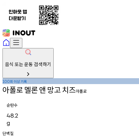
음식 또는 운동 검색하기
회
이상
기록
100
아폴로
멜론
앤
망고
치즈
아폴로
순탄수
48.2
g
단백질