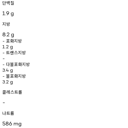
단백질
1.9
g
지방
8.2
g
포화지방
-
1.2
g
트랜스지방
-
-
다불포화지방
-
3.4
g
불포화지방
-
3.2
g
콜레스트롤
-
나트륨
586
mg