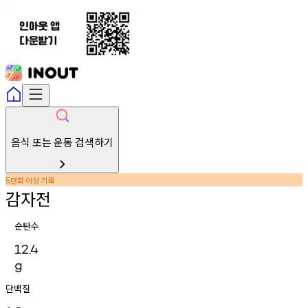
음식 또는 운동 검색하기
만회
이상
기록
5
감자전
순탄수
12.4
g
단백질