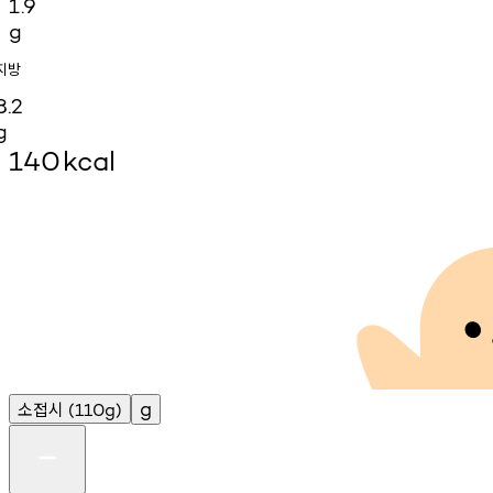
1.9
g
지방
8.2
g
140
kcal
소접시
g
(110g)