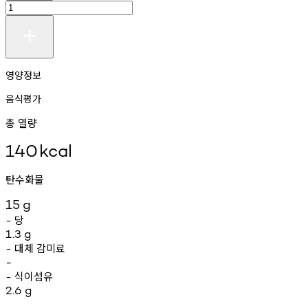
영양정보
음식평가
총 열량
140
kcal
탄수화물
15
g
당
-
1.3
g
대체
감미료
-
-
식이섬유
-
2.6
g