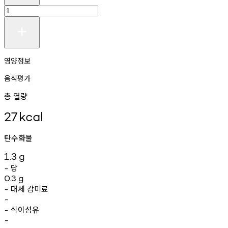
영양정보
음식평가
총 열량
27
kcal
탄수화물
1.3
g
당
-
0.3
g
대체
감미료
-
-
식이섬유
-
-