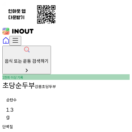
음식 또는 운동 검색하기
천회
이상
기록
1
초당순두부
강릉초당두부
순탄수
1.3
g
단백질