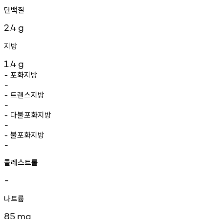
단백질
2.4
g
지방
1.4
g
포화지방
-
-
트랜스지방
-
-
다불포화지방
-
-
불포화지방
-
-
콜레스트롤
-
나트륨
85
mg