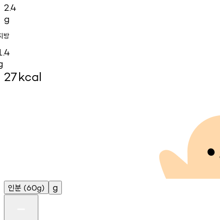
2.4
g
지방
1.4
g
27
kcal
인분
g
(60g)