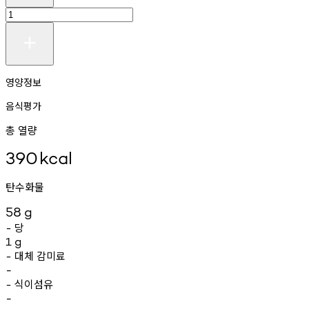
영양정보
음식평가
총 열량
390
kcal
탄수화물
58
g
당
-
1
g
대체
감미료
-
-
식이섬유
-
-