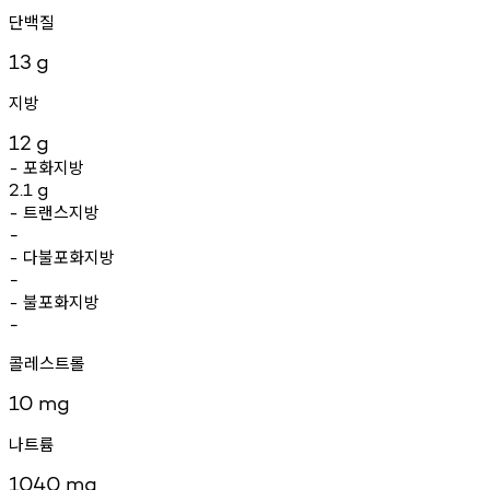
단백질
13
g
지방
12
g
포화지방
-
2.1
g
트랜스지방
-
-
다불포화지방
-
-
불포화지방
-
-
콜레스트롤
10
mg
나트륨
1040
mg