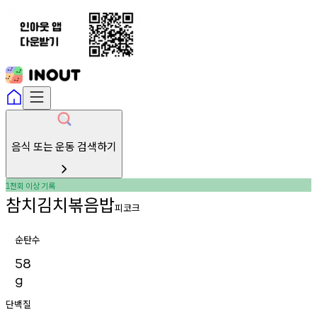
음식 또는 운동 검색하기
천회
이상
기록
1
참치김치볶음밥
피코크
순탄수
58
g
단백질