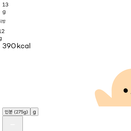
13
g
지방
12
g
390
kcal
인분
g
(275g)