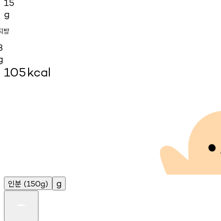
15
g
지방
3
g
105
kcal
인분
g
(150g)