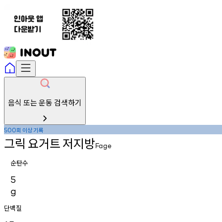
음식 또는 운동 검색하기
회
이상
기록
500
그릭
요거트
저지방
Fage
순탄수
5
g
단백질