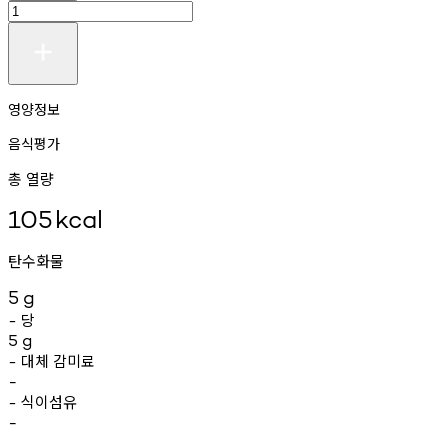
영양정보
음식평가
총 열량
105
kcal
탄수화물
5
g
당
-
5
g
대체
감미료
-
-
식이섬유
-
-