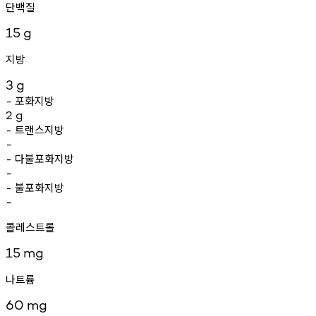
단백질
15
g
지방
3
g
포화지방
-
2
g
트랜스지방
-
-
다불포화지방
-
-
불포화지방
-
-
콜레스트롤
15
mg
나트륨
60
mg