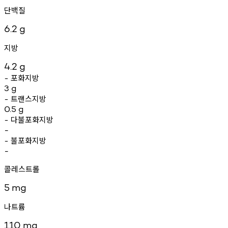
단백질
6.2
g
지방
4.2
g
포화지방
-
3
g
트랜스지방
-
0.5
g
다불포화지방
-
-
불포화지방
-
-
콜레스트롤
5
mg
나트륨
110
mg