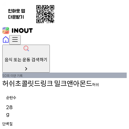
음식 또는 운동 검색하기
회
미만
기록
50
허쉬초콜릿드링크
밀크앤아몬드
허쉬
순탄수
28
g
단백질