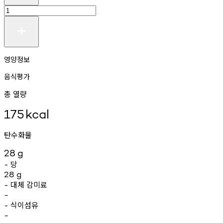
영양정보
음식평가
총 열량
175
kcal
탄수화물
28
g
당
-
28
g
대체
감미료
-
-
식이섬유
-
-