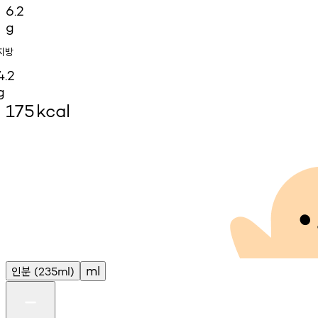
6.2
g
지방
4.2
g
175
kcal
인분
ml
(235ml)