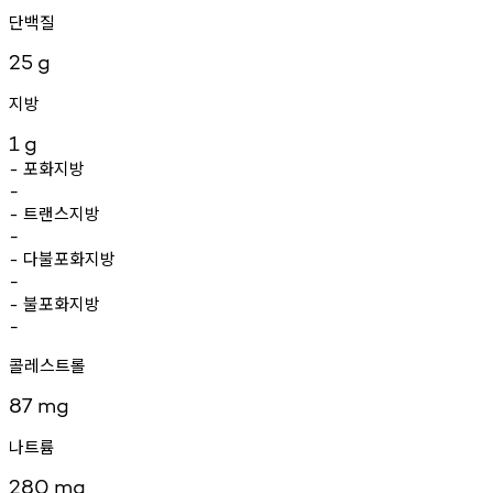
단백질
25
g
지방
1
g
포화지방
-
-
트랜스지방
-
-
다불포화지방
-
-
불포화지방
-
-
콜레스트롤
87
mg
나트륨
280
mg