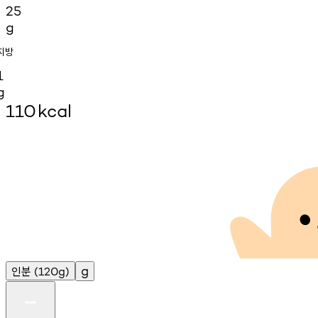
25
g
지방
1
g
110
kcal
인분
g
(120g)