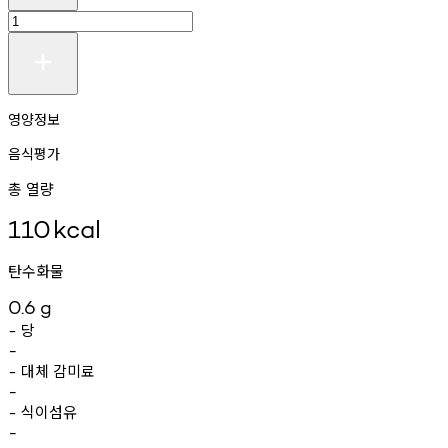
영양정보
음식평가
총 열량
110
kcal
탄수화물
0.6
g
당
-
-
대체
감미료
-
-
식이섬유
-
-