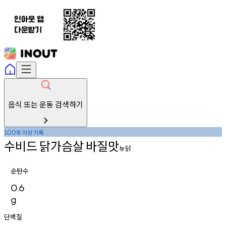
음식 또는 운동 검색하기
회
이상
기록
100
수비드
닭가슴살
바질맛
뉴닭
순탄수
0.6
g
단백질