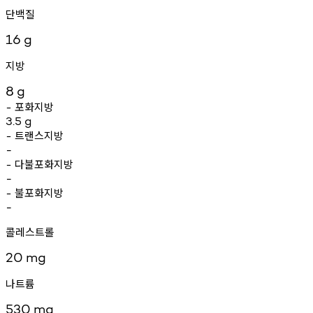
단백질
16
g
지방
8
g
포화지방
-
3.5
g
트랜스지방
-
-
다불포화지방
-
-
불포화지방
-
-
콜레스트롤
20
mg
나트륨
530
mg