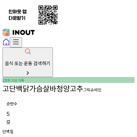
음식 또는 운동 검색하기
천회
이상
기록
1
고단백닭가슴살바청양고추
그릭슈바인
순탄수
5
g
단백질