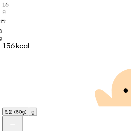
16
g
지방
8
g
156
kcal
인분
g
(80g)