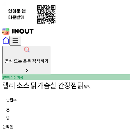
음식 또는 운동 검색하기
천회
이상
기록
1
랠리
소스
닭가슴살
간장찜닭
윙잇
순탄수
8
g
단백질