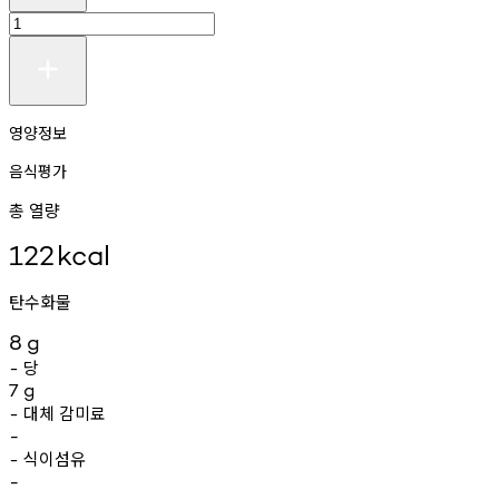
영양정보
음식평가
총 열량
122
kcal
탄수화물
8
g
당
-
7
g
대체
감미료
-
-
식이섬유
-
-