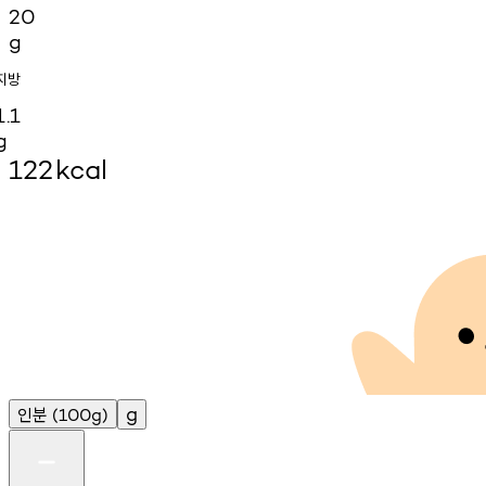
20
g
지방
1.1
g
122
kcal
인분
g
(100g)