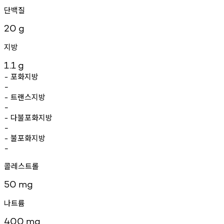
단백질
20
g
지방
1.1
g
포화지방
-
-
트랜스지방
-
-
다불포화지방
-
-
불포화지방
-
-
콜레스트롤
50
mg
나트륨
400
mg