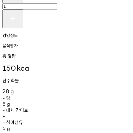
영양정보
음식평가
총 열량
150
kcal
탄수화물
28
g
당
-
8
g
대체
감미료
-
-
식이섬유
-
6
g