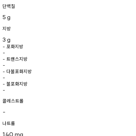
단백질
5
g
지방
3
g
포화지방
-
-
트랜스지방
-
-
다불포화지방
-
-
불포화지방
-
-
콜레스트롤
-
나트륨
140
mg