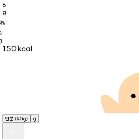
5
g
지방
3
g
150
kcal
인분
g
(40g)