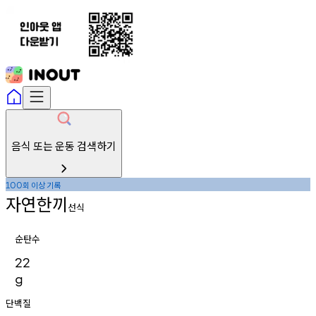
음식 또는 운동 검색하기
회
이상
기록
100
자연한끼
선식
순탄수
22
g
단백질