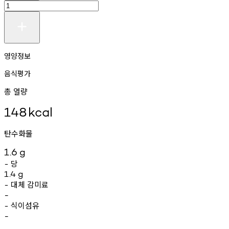
영양정보
음식평가
총 열량
148
kcal
탄수화물
1.6
g
당
-
1.4
g
대체
감미료
-
-
식이섬유
-
-