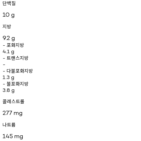
단백질
10
g
지방
9.2
g
포화지방
-
4.1
g
트랜스지방
-
-
다불포화지방
-
1.3
g
불포화지방
-
3.8
g
콜레스트롤
277
mg
나트륨
145
mg