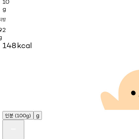
10
g
지방
9.2
g
148
kcal
인분
g
(100g)