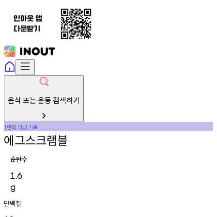
음식 또는 운동 검색하기
만회
이상
기록
1
에그스크램블
순탄수
1.6
g
단백질