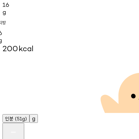
16
g
지방
6
g
200
kcal
인분
g
(51g)