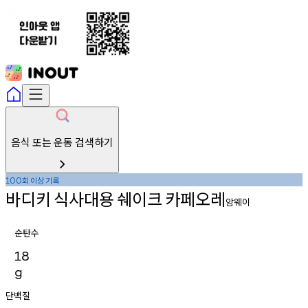
음식 또는 운동 검색하기
회
이상
기록
100
바디키
식사대용
쉐이크
카페오레
암웨이
순탄수
18
g
단백질