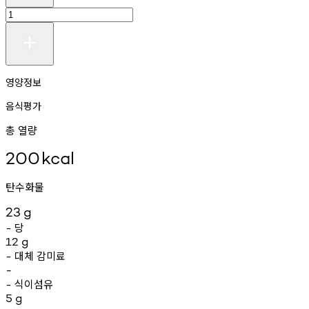
영양정보
음식평가
총 열량
200
kcal
탄수화물
23
g
당
-
12
g
대체
감미료
-
-
식이섬유
-
5
g