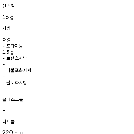
단백질
16
g
지방
6
g
포화지방
-
1.5
g
트랜스지방
-
-
다불포화지방
-
-
불포화지방
-
-
콜레스트롤
-
나트륨
220
mg