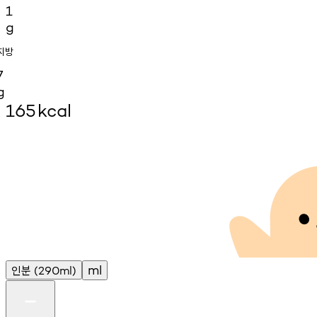
1
g
지방
7
g
165
kcal
인분
ml
(290ml)