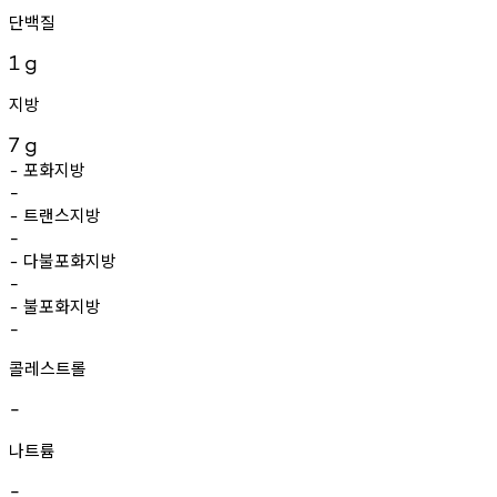
단백질
1
g
지방
7
g
포화지방
-
-
트랜스지방
-
-
다불포화지방
-
-
불포화지방
-
-
콜레스트롤
-
나트륨
-