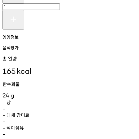
영양정보
음식평가
총 열량
165
kcal
탄수화물
24
g
당
-
-
대체
감미료
-
-
식이섬유
-
-