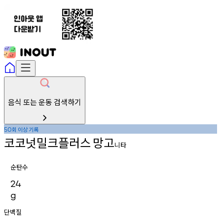
음식 또는 운동 검색하기
회
이상
기록
50
코코넛밀크플러스
망고
니타
순탄수
24
g
단백질