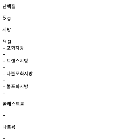
단백질
5
g
지방
4
g
포화지방
-
-
트랜스지방
-
-
다불포화지방
-
-
불포화지방
-
-
콜레스트롤
-
나트륨
-