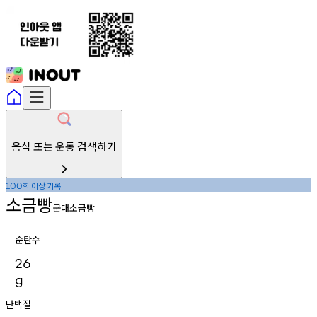
음식 또는 운동 검색하기
회
이상
기록
100
소금빵
군대소금빵
순탄수
26
g
단백질