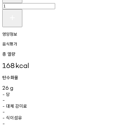
영양정보
음식평가
총 열량
168
kcal
탄수화물
26
g
당
-
-
대체
감미료
-
-
식이섬유
-
-