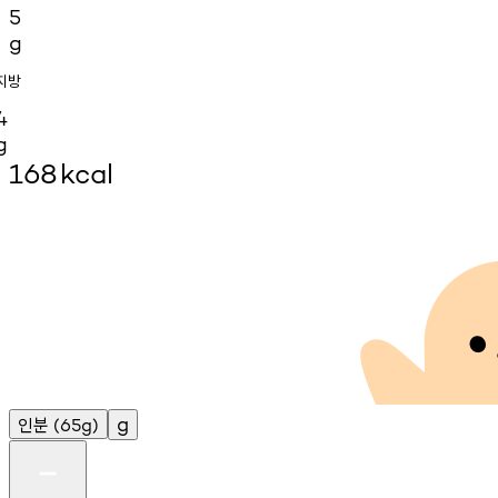
5
g
지방
4
g
168
kcal
인분
g
(65g)